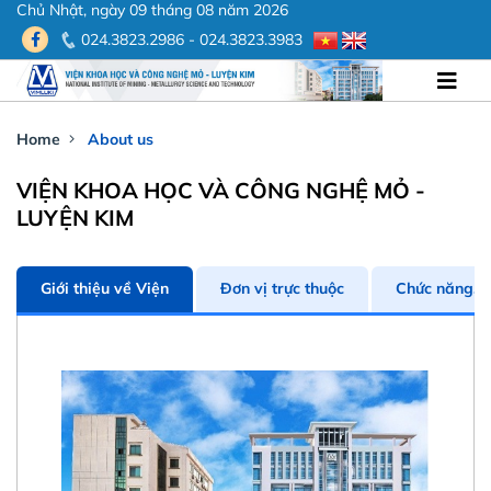
Chủ Nhật, ngày 09 tháng 08 năm 2026
024.3823.2986 - 024.3823.3983
Home
About us
VIỆN KHOA HỌC VÀ CÔNG NGHỆ MỎ -
LUYỆN KIM
Giới thiệu về Viện
Đơn vị trực thuộc
Chức năng, 