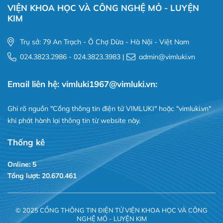
VIỆN KHOA HỌC VÀ CÔNG NGHỆ MỎ - LUYỆN
KIM
Trụ sở: 79 An Trạch - Ô Chợ Dừa - Hà Nội - Việt Nam
024.3823.2986 - 024.3823.3983 |
admin@vimluki.vn
Email liên hệ: vimluki1967@vimluki.vn:
Ghi rõ nguồn "Cổng thông tin điện tử VIMLUKI" hoặc "vimluki.vn"
khi phát hành lại thông tin từ website này.
Thống kê
Online: 5
Tổng lượt: 20.670.461
© 2025 CỔNG THÔNG TIN ĐIỆN TỬ VIỆN KHOA HỌC VÀ CÔNG
NGHỆ MỎ - LUYỆN KIM