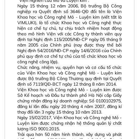
“Viện Nghiên cứu Mỏ và Luyện kim”.
Ngày 15 tháng 12 năm 2006, Bộ trưởng Bộ Công
nghiệp ra Quyết định số 3646-QĐ đổi tên là Viện
Khoa học và Công nghệ Mỏ - Luyện kim (viết tắt là
VIMLUKI), là tổ chức Khoa học và Công nghệ thực
hiện cơ chế tự chủ, tự chịu trách nhiệm hoạt động
theo mô hình Viện với các Công ty thành viên quy
định tại Nghị định 115/2005/NĐ-CP ngày 05 tháng 9
năm 2005 của Chính phủ (nay được thay thế bởi
Nghị định 54/2016/NĐ-CP ngày 14/6/2016 của Chính
phủ quy định cơ chế tự chủ của tổ chức khoa học và
công nghệ công lập).
Chức năng, nhiệm vụ, quyền hạn và cơ cấu tổ chức
của Viện Khoa học và Công nghệ Mỏ - Luyện kim
được Bộ trưởng Bộ Công Thương quy định tại Quyết
định số 7119/QĐ-BCT ngày 12 tháng 8 năm 2014.
Viện Khoa học và Công nghệ Mỏ - Luyện kim được
Sở Kế hoạch và Đầu tư thành phố Hà Nội cấp Giấy
chứng nhận đăng ký doanh nghiệp: Số 0100102975,
đăng kí lần đầu ngày 20 tháng 4 năm 2007, đăng kí
thay đổi lần 3 ngày 15 tháng 10 năm 2013.
Ngày 15/02/2017, Viện Khoa học và Công nghệ Mỏ -
Luyện kim được chứng nhận hệ thống quản lý chất
lượng ISO 9001:2015.
Trải qua hơn 50 năm hình thành, xây dựng và phát