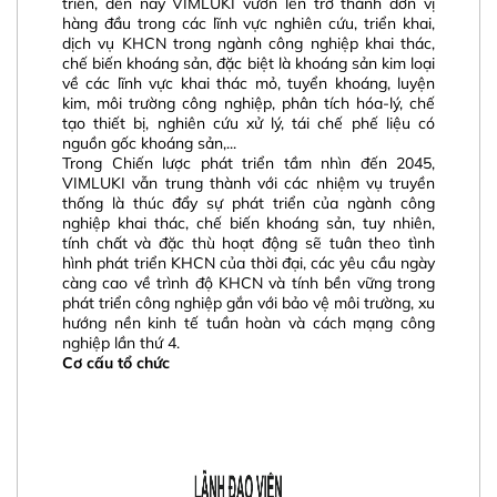
triển, đến nay VIMLUKI vươn lên trở thành đơn vị
hàng đầu trong các lĩnh vực nghiên cứu, triển khai,
dịch vụ KHCN trong ngành công nghiệp khai thác,
chế biến khoáng sản, đặc biệt là khoáng sản kim loại
về các lĩnh vực khai thác mỏ, tuyển khoáng, luyện
kim, môi trường công nghiệp, phân tích hóa-lý, chế
tạo thiết bị, nghiên cứu xử lý, tái chế phế liệu có
nguồn gốc khoáng sản,...
Trong Chiến lược phát triển tầm nhìn đến 2045,
VIMLUKI vẫn trung thành với các nhiệm vụ truyền
thống là thúc đẩy sự phát triển của ngành công
nghiệp khai thác, chế biến khoáng sản, tuy nhiên,
tính chất và đặc thù hoạt động sẽ tuân theo tình
hình phát triển KHCN của thời đại, các yêu cầu ngày
càng cao về trình độ KHCN và tính bền vững trong
phát triển công nghiệp gắn với bảo vệ môi trường, xu
hướng nền kinh tế tuần hoàn và cách mạng công
nghiệp lần thứ 4.
Cơ cấu tổ chức