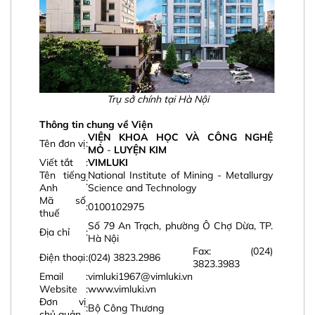
Trụ sở chính tại Hà Nội
Thông tin chung về Viện
VIỆN KHOA HỌC VÀ CÔNG NGHỆ
Tên đơn vị
:
MỎ
-
LUYỆN KIM
Viết tắt
:
VIMLUKI
Tên tiếng
National Institute of Mining - Metallurgy
:
Anh
Science and Technology
Mã số
:
0100102975
thuế
Số 79 An Trạch, phường
Ô Chợ Dừa
, TP.
Địa chỉ
:
Hà Nội
Fax: (024)
Điện thoại
:
(024) 3823.2986
3823.3983
Email
:
vimluki1967@vimluki.vn
Website
:
www.vimluki.vn
Đơn vị
:
Bộ Công Thương
chủ quản