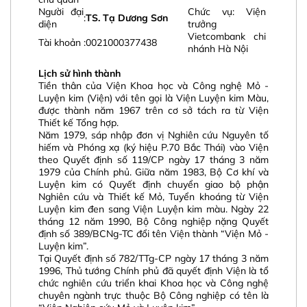
Người đại
Chức vụ: Viện
:
TS. Tạ Dương Sơn
diện
trưởng
Vietcombank chi
Tài khoản
:
0021000377438
nhánh Hà Nội
Lịch sử hình thành
Tiền thân của Viện Khoa học và Công nghệ Mỏ -
Luyện kim (Viện) với tên gọi là Viện Luyện kim Màu,
được thành năm 1967 trên cơ sở tách ra từ Viện
Thiết kế Tổng hợp.
Năm 1979, sáp nhập đơn vị Nghiên cứu Nguyên tố
hiếm và Phóng xạ (ký hiệu P.70 Bắc Thái) vào Viện
theo Quyết định số 119/CP ngày 17 tháng 3 năm
1979 của Chính phủ. Giữa năm 1983, Bộ Cơ khí và
Luyện kim có Quyết định chuyển giao bộ phận
Nghiên cứu và Thiết kế Mỏ, Tuyển khoáng từ Viện
Luyện kim đen sang Viện Luyện kim màu. Ngày 22
tháng 12 năm 1990, Bộ Công nghiệp nặng Quyết
định số 389/BCNg-TC đổi tên Viện thành “Viện Mỏ -
Luyện kim”.
Tại Quyết định số 782/TTg-CP ngày 17 tháng 3 năm
1996, Thủ tướng Chính phủ đã quyết định Viện là tổ
chức nghiên cứu triển khai Khoa học và Công nghệ
chuyên ngành trực thuộc Bộ Công nghiệp có tên là