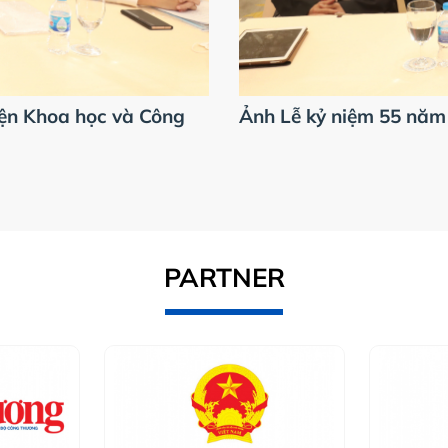
iện Khoa học và Công
Phóng sự: 55 năm thàn
Ảnh Lễ kỷ niệm 55 năm
PARTNER