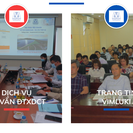
DỊCH VỤ
TRANG TI
 VẤN ĐTXDCT
VIMLUKI