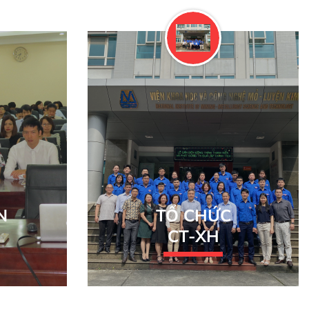
N
TỔ CHỨC
CT-XH