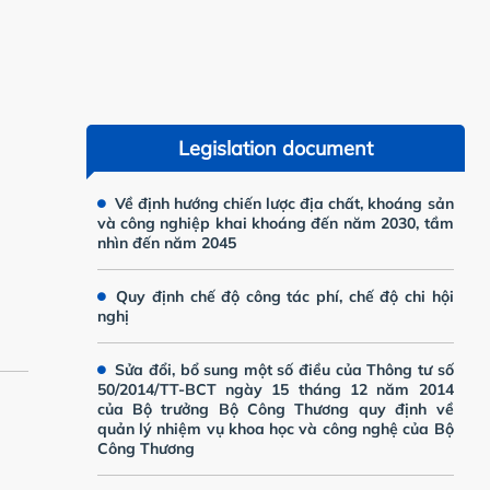
bứt phá vì sứ
 bền vững”
Legislation document
Về định hướng chiến lược địa chất, khoáng sản
Thông b
và công nghiệp khai khoáng đến năm 2030, tầm
x
nhìn đến năm 2045
k
Thông b
đ
Quy định chế độ công tác phí, chế độ chi hội
nghị
đ
q
Sửa đổi, bổ sung một số điều của Thông tư số
h
50/2014/TT-BCT ngày 15 tháng 12 năm 2014
của Bộ trưởng Bộ Công Thương quy định về
quản lý nhiệm vụ khoa học và công nghệ của Bộ
Công Thương
Thông b