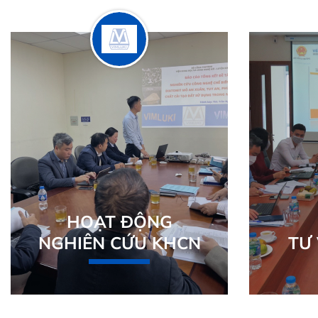
HOẠT ĐỘNG
NGHIÊN CỨU KHCN
TƯ