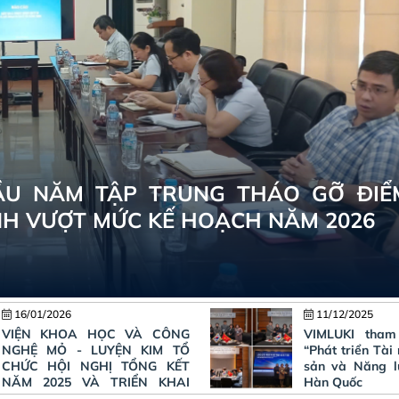
THÁO GỠ ĐIỂM
THÀNH VƯỢT MỨC KẾ HOẠCH NĂM 2026
11/12/2025
06/12/2025
VIMLUKI tham dự Hội thảo
Kỷ niệm 40 n
“Phát triển Tài nguyên Khoáng
lập Công ty T
sản và Năng lượng 2025” tại
Luyện kim 
Hàn Quốc
(05/12/1985 
“Hành trình 4