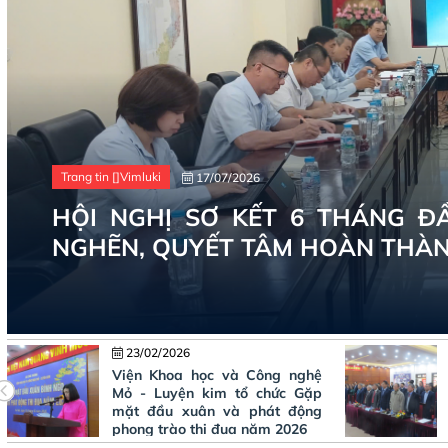
Trang tin []Vimluki
17/07/2026
HỘI NGHỊ SƠ KẾT 6 THÁNG ĐẦU NĂM TẬP TRUNG 
NGHẼN, QUYẾT TÂM HOÀN 
16/01/2026
VIỆN KHOA HỌC VÀ CÔNG
NGHỆ MỎ - LUYỆN KIM TỔ
CHỨC HỘI NGHỊ TỔNG KẾT
NĂM 2025 VÀ TRIỂN KHAI
NHIỆM VỤ NĂM 2026