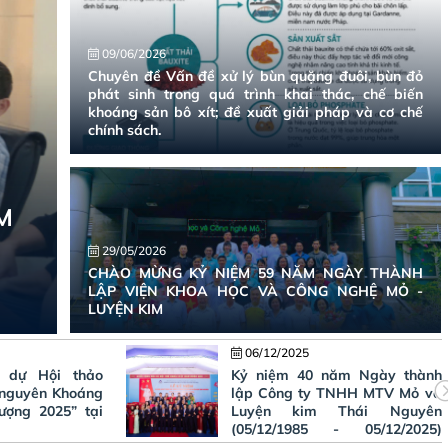
09/06/2026
Chuyên đề Vấn đề xử lý bùn quặng đuôi, bùn đỏ
phát sinh trong quá trình khai thác, chế biến
khoáng sản bô xít; đề xuất giải pháp và cơ chế
chính sách.
29/05/2026
CHÀO MỪNG KỶ NIỆM 59 NĂM NGÀY THÀNH
LẬP VIỆN KHOA HỌC VÀ CÔNG NGHỆ MỎ -
LUYỆN KIM
14/11/2025
ăm Ngày thành
ĐẠI HỘI CÔNG ĐOÀN VIỆN
NHH MTV Mỏ và
KHOA HỌC VÀ CÔNG NGHỆ
Thái Nguyên
MỎ - LUYỆN KIM LẦN THỨ
- 05/12/2025)
XXIV, NHIỆM KỲ 2025-2030
0 năm bền bỉ,