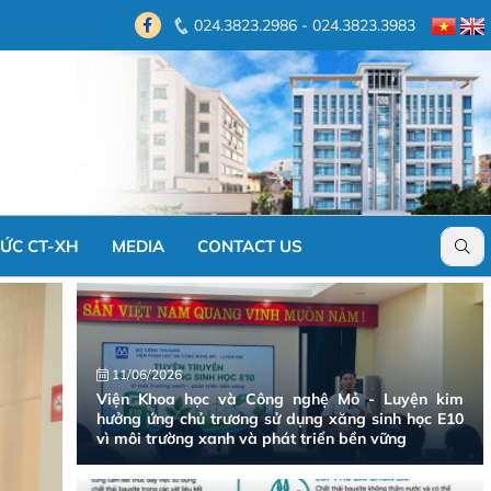
024.3823.2986 - 024.3823.3983
ỨC CT-XH
MEDIA
CONTACT US
11/06/2026
Viện Khoa học và Công nghệ Mỏ - Luyện kim
hưởng ứng chủ trương sử dụng xăng sinh học E10
vì môi trường xanh và phát triển bền vững