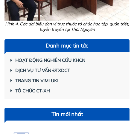
Hình 4.
Các đại biể
u đơn vị trực thuộc tổ chức học tập, quán triệt,
tuyên truyền tại Thái Nguyên
Danh mục tin tức
HOẠT ĐỘNG NGHIÊN CỨU KHCN
DỊCH VỤ TƯ VẤN ĐTXDCT
TRANG TIN VIMLUKI
TỔ CHỨC CT-XH
Tin mới nhất