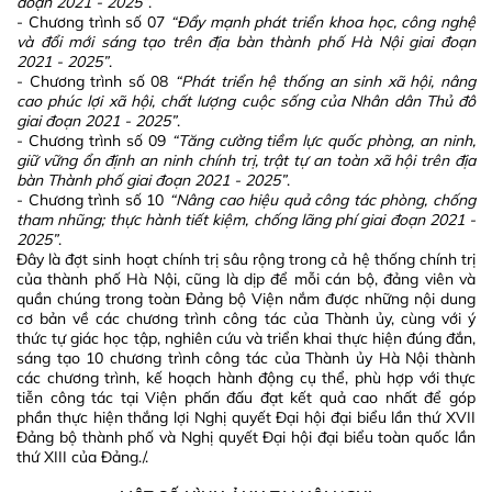
đoạn 2021 - 2025”
.
- Chương trình số 07
“Đẩy mạnh phát triển khoa học, công nghệ
và đổi mới sáng tạo trên địa bàn thành phố Hà Nội giai đoạn
2021 - 2025”
.
- Chương trình số 08
“Phát triển hệ thống an sinh xã hội, nâng
cao phúc lợi xã hội, chất lượng cuộc sống của Nhân dân Thủ đô
giai đoạn 2021 - 2025”
.
- Chương trình số 09
“Tăng cường tiềm lực quốc phòng, an ninh,
giữ vững ổn định an ninh chính trị, trật tự an toàn xã hội trên địa
bàn Thành phố giai đoạn 2021 - 2025”
.
- Chương trình số 10
“Nâng cao hiệu quả công tác phòng, chống
tham nhũng; thực hành tiết kiệm, chống lãng phí giai đoạn 2021 -
2025”
.
Đây là đợt sinh hoạt chính trị sâu rộng trong cả hệ thống chính trị
của thành phố Hà Nội, cũng là dịp để mỗi cán bộ, đảng viên và
quần chúng trong toàn Đảng bộ Viện nắm được những nội dung
cơ bản về các chương trình công tác của Thành ủy, cùng với ý
thức tự giác học tập, nghiên cứu và triển khai thực hiện đúng đắn,
sáng tạo 10 chương trình công tác của Thành ủy Hà Nội thành
các chương trình, kế hoạch hành động cụ thể, phù hợp với thực
tiễn công tác tại Viện phấn đấu đạt kết quả cao nhất để góp
phần thực hiện thắng lợi Nghị quyết Đại hội đại biểu lần thứ XVII
Đảng bộ thành phố và Nghị quyết Đại hội đại biểu toàn quốc lần
thứ XIII của Đảng./.