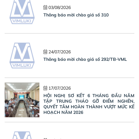
03/08/2026
Thông báo mời chào giá số 310
24/07/2026
Thông báo mời chào giá số 292/TB-VML
17/07/2026
HỘI NGHỊ SƠ KẾT 6 THÁNG ĐẦU NĂM
TẬP TRUNG THÁO GỠ ĐIỂM NGHẼN,
QUYẾT TÂM HOÀN THÀNH VƯỢT MỨC KẾ
HOẠCH NĂM 2026