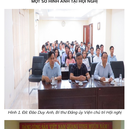
MỘT SỐ HÌNH ẢNH TẠI HỘI NGHỊ
Hình 1. Đ/c Đào Duy Anh, Bí thư Đảng ủy Viện chủ trì Hội nghị