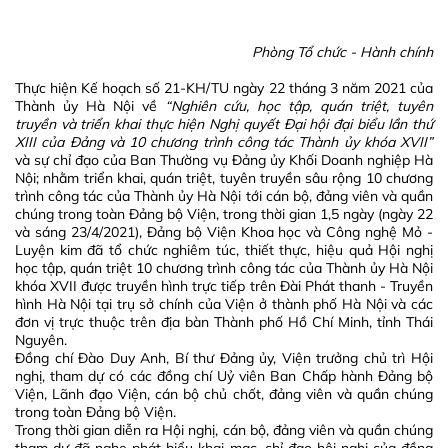
Phòng Tổ chức - Hành chính
Thực hiện Kế hoạch số 21-KH/TU ngày 22 tháng 3 năm 2021 của
Thành ủy Hà Nội về
“Nghiên cứu, học tập, quán triệt, tuyên
truyền và triển khai thực hiện Nghị quyết Đại hội đại biểu lần thứ
XIII của Đảng và 10 chương trình công tác Thành ủy khóa XVII”
và sự chỉ đạo của Ban Thường vụ Đảng ủy Khối Doanh nghiệp Hà
Nội; nhằm triển khai, quán triệt, tuyên truyền sâu rộng 10 chương
trình công tác của Thành ủy Hà Nội tới cán bộ, đảng viên và quần
chúng trong toàn Đảng bộ Viện, trong thời gian 1,5 ngày (ngày 22
và sáng 23/4/2021), Đảng bộ Viện Khoa học và Công nghệ Mỏ -
Luyện kim đã tổ chức nghiêm túc, thiết thực, hiệu quả Hội nghị
học tập, quán triệt 10 chương trình công tác của Thành ủy Hà Nội
khóa XVII được truyền hình trực tiếp trên Đài Phát thanh - Truyền
hình Hà Nội tại trụ sở chính của Viện ở thành phố Hà Nội và các
đơn vị trực thuộc trên địa bàn Thành phố Hồ Chí Minh, tỉnh Thái
Nguyên.
Đồng chí Đào Duy Anh, Bí thư Đảng ủy, Viện trưởng chủ trì Hội
nghị, tham dự có các đồng chí Uỷ viên Ban Chấp hành Đảng bộ
Viện, Lãnh đạo Viện, cán bộ chủ chốt, đảng viên và quần chúng
trong toàn Đảng bộ Viện.
Trong thời gian diễn ra Hội nghị, cán bộ, đảng viên và quần chúng