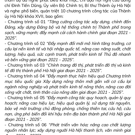
tham dự đã nghe phát biểu khai mạc, chỉ đạo hội nghị của đồng
chí Đinh Tiến Dũng, Ủy viên Bộ Chính trị, Bí thư Thành ủy Hà Nội
và nghe phổ biến, quán triệt 10 chương trình công tác của Thành
ủy Hà Nội khóa XVII, bao gồm:
- Chương trình số 01
“Tăng cường công tác xây dựng, chỉnh đốn
Đảng, xây dựng Đảng bộ và hệ thống chính trị Thành phố trong
sạch, vững mạnh; đẩy mạnh cải cách hành chính giai đoạn 2021 -
2025”
.
- Chương trình số 02
“Đẩy mạnh đổi mới mô hình tăng trưởng, cơ
cấu lại nền kinh tế và hội nhập quốc tế, nâng cao năng suất, chất
lượng, hiệu quả, sức cạnh tranh, phát triển kinh tế Thủ đô nhanh
và bền vững giai đoạn 2021 - 2025”
.
- Chương trình số 03
“Chỉnh trang đô thị, phát triển đô thị và kinh
tế đô thị thành phố Hà Nội giai đoạn 2021 - 2025”
.
- Chương trình số 04
“Đẩy mạnh thực hiện hiệu quả Chương trình
mục tiêu quốc gia Xây dựng nông thôn mới gắn với cơ cấu lại
ngành nông nghiệp và phát triển kinh tế nông thôn, nâng cao đời
sống vật chất, tinh thần của nông dân giai đoạn 2021 - 2025”
.
- Chương trình số 05
“Đẩy mạnh công tác quy hoạch, quản lý quy
hoạch; nâng cao hiệu lực, hiệu quả quản lý, sử dụng tài nguyên,
bảo vệ môi trường; chủ động phòng, chống thiên tai, cứu hộ, cứu
nạn, ứng phó biến đổi khí hậu trên địa bàn thành phố Hà Nội giai
đoạn 2021 - 2025”
.
- Chương trình số 06
“Phát triển văn hóa; nâng cao chất lượng
nguồn nhân lực; xây dựng người Hà Nội thanh lịch, văn minh giai