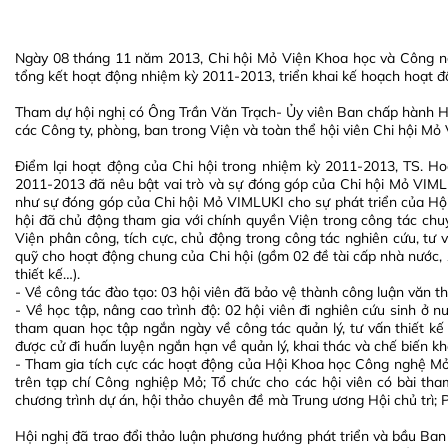
Ngày 08 tháng 11 năm 2013, Chi hội Mỏ Viện Khoa học và Công ng
tổng kết hoạt động nhiệm kỳ 2011-2013, triển khai kế hoạch hoạt 
Tham dự hội nghị có Ông Trần Văn Trạch- Ủy viên Ban chấp hành H
các Công ty, phòng, ban trong Viện và toàn thể hội viên Chi hội Mỏ
Điểm lại hoạt động của Chi hội trong nhiệm kỳ 2011-2013, T
2011-2013 đã nêu bật vai trò và sự đóng góp của Chi hội Mỏ V
như sự đóng góp của Chi hội Mỏ VIMLUKI cho sự phát triển của Hộ
hội đã chủ động tham gia với chính quyền Viện trong công tác chuy
Viện phân công, tích cực, chủ động trong công tác nghiên cứu, tư
quỹ cho hoạt động chung của Chi hội (gồm 02 đề tài cấp nhà nước, 1
thiết kế…).
- Về công tác đào tạo: 03 hội viên đã bảo vệ thành công luận văn th
- Về học tập, nâng cao trình độ: 02 hội viên đi nghiên cứu sinh ở 
tham quan học tập ngắn ngày về công tác quản lý, tư vấn thiết kế
được cử đi huấn luyện ngắn hạn về quản lý, khai thác và chế biến 
- Tham gia tích cực các hoạt động của Hội Khoa học Công nghệ Mỏ 
trên tạp chí Công nghiệp Mỏ; Tổ chức cho các hội viên có bài th
chương trình dự án, hội thảo chuyên đề mà Trung ương Hội chủ trì; P
Hội nghị đã trao đổi thảo luận phương hướng phát triển và bầu Ba