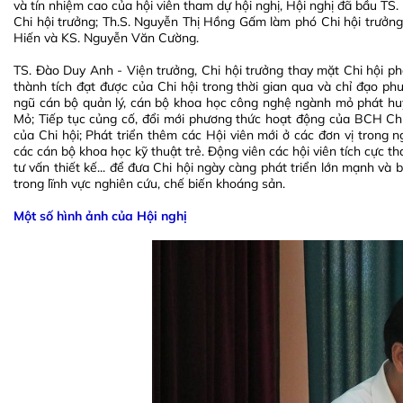
và tín nhiệm cao của hội viên tham dự hội nghị, Hội nghị đã bầu T
Chi hội trưởng; Th.S. Nguyễn Thị Hồng Gấm làm phó Chi hội trưởn
Hiến và KS. Nguyễn Văn Cường.
TS. Đào Duy Anh - Viện trưởng, Chi hội trưởng thay mặt Chi hội
thành tích đạt được của Chi hội trong thời gian qua và chỉ đạo ph
ngũ cán bộ quản lý, cán bộ khoa học công nghệ ngành mỏ phát huy 
Mỏ; Tiếp tục củng cố, đổi mới phương thức hoạt động của BCH Chi
của Chi hội; Phát triển thêm các Hội viên mới ở các đơn vị trong 
các cán bộ khoa học kỹ thuật trẻ. Động viên các hội viên tích cực th
tư vấn thiết kế... để đưa Chi hội ngày càng phát triển lớn mạnh 
trong lĩnh vực nghiên cứu, chế biến khoáng sản.
Một số hình ảnh của Hội nghị