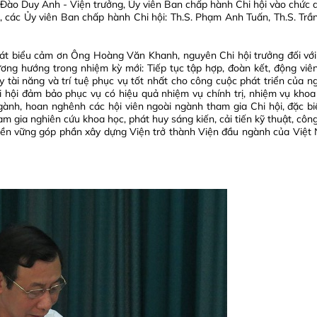
S. Đào Duy Anh - Viện trưởng, Ủy viên Ban chấp hành Chi hội vào chức 
g, các Ủy viên Ban chấp hành Chi hội: Th.S. Phạm Anh Tuấn, Th.S. Trầ
 phát biểu cảm ơn Ông Hoàng Văn Khanh, nguyên Chi hội trưởng đối với
ương hướng trong nhiệm kỳ mới: Tiếp tục tập hợp, đoàn kết, động viên
tài năng và trí tuệ phục vụ tốt nhất cho công cuộc phát triển của n
 hội đảm bảo phục vụ có hiệu quả nhiệm vụ chính trị, nhiệm vụ khoa
ngành, hoan nghênh các hội viên ngoài ngành tham gia Chi hội, đặc biệ
am gia nghiên cứu khoa học, phát huy sáng kiến, cải tiến kỹ thuật, côn
và bền vững góp phần xây dựng Viện trở thành Viện đầu ngành của Việt