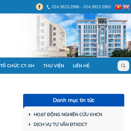
024.3823.2986 - 024.3823.3983
TỔ CHỨC CT-XH
THƯ VIỆN
LIÊN HỆ
Danh mục tin tức
HOẠT ĐỘNG NGHIÊN CỨU KHCN
DỊCH VỤ TƯ VẤN ĐTXDCT