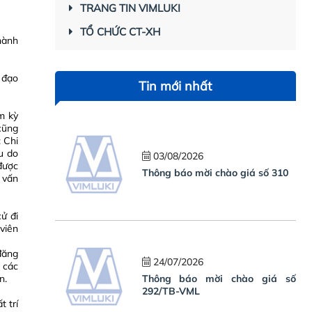
TRANG TIN VIMLUKI
TỔ CHỨC CT-XH
hành
 đạo
Tin mới nhất
ệm kỳ
ũng
: Chi
u do
03/08/2026
được
Thông báo mời chào giá số 310
 vấn
ử đi
viên
đăng
24/07/2026
 các
n.
Thông báo mời chào giá số
292/TB-VML
 trí