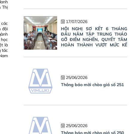
danh
n Thị
17/07/2026
 các
 đội
HỘI NGHỊ SƠ KẾT 6 THÁNG
gành
ĐẦU NĂM TẬP TRUNG THÁO
 học
GỠ ĐIỂM NGHẼN, QUYẾT TÂM
t là
HOÀN THÀNH VƯỢT MỨC KẾ
g tác
HOẠCH NĂM 2026
 Nam
25/06/2026
Thông báo mời chào giá số 251
25/06/2026
Thông báo mời chào giá số 250