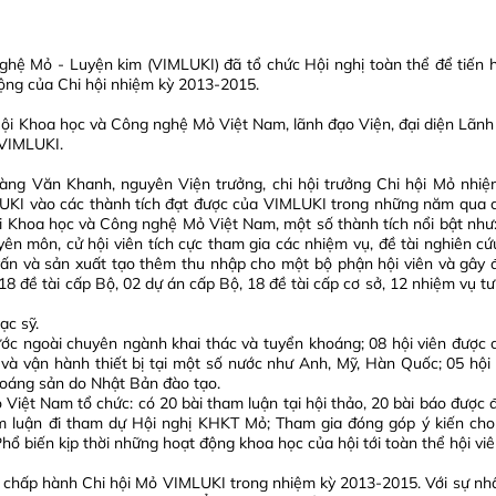
hệ Mỏ - Luyện kim (VIMLUKI) đã tổ chức Hội nghị toàn thể để tiến 
động của Chi hội nhiệm kỳ 2013-2015.
ội Khoa học và Công nghệ Mỏ Việt Nam, lãnh đạo Viện, đại diện Lãnh
 VIMLUKI.
S. Hoàng Văn Khanh, nguyên Viện trưởng, chi hội trưởng Chi hội Mỏ nhi
IMLUKI vào các thành tích đạt được của VIMLUKI trong những năm qua c
i Khoa học và Công nghệ Mỏ Việt Nam, một số thành tích nổi bật như
ên môn, cử hội viên tích cực tham gia các nhiệm vụ, đề tài nghiên cứ
 vấn và sản xuất tạo thêm thu nhập cho một bộ phận hội viên và gây 
8 đề tài cấp Bộ, 02 dự án cấp Bộ, 18 đề tài cấp cơ sở, 12 nhiệm vụ tư
ạc sỹ.
nước ngoài chuyên ngành khai thác và tuyển khoáng; 08 hội viên được c
 và vận hành thiết bị tại một số nước như Anh, Mỹ, Hàn Quốc; 05 hội 
khoáng sản do Nhật Bản đào tạo.
Việt Nam tổ chức: có 20 bài tham luận tại hội thảo, 20 bài báo được 
am luận đi tham dự Hội nghị KHKT Mỏ; Tham gia đóng góp ý kiến cho
hổ biến kịp thời những hoạt động khoa học của hội tới toàn thể hội viê
n chấp hành Chi hội Mỏ VIMLUKI trong nhiệm kỳ 2013-2015. Với sự nhất