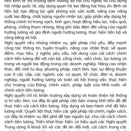
nền kinh tế thị trường định hướng xã hội chủ nghĩa và chủ động
hội nhập quốc tế, xây dựng quan hệ lao động hài hòa, ổn định và
tiến bộ; tạo động lực giải phóng sức sản xuất, nâng cao năng
suất lao động, chất lượng nguồn nhân lực; góp phần xây dựng hệ
thống chính trị trong sạch, tinh gọn, hoạt động hiệu lực, hiệu quả;
phòng, chống tham nhũng, lãng phí; bảo đảm đời sống của người
hưởng lương và gia đình người hưởng lương, thực hiện tiến bộ và
công bằng xã hội.
Nghị quyết nêu những nhiệm vụ, giải pháp chủ yếu, đẩy mạnh
công tác thông tin, tuyên truyền, nâng cao nhận thức về quan
điểm, mục tiêu, ý nghĩa, yêu cầu, nội dung của cải cách chính
sách tiền lương đối với cán bộ, công chức, viên chức, lực lượng vũ
trang và người lao động trong các doanh nghiệp. Nâng cao nhận
thức, đổi mới tư duy, phương pháp, cách làm, tạo sự đồng thuận
cao ở các cấp, các ngành, các cơ quan, tổ chức, đơn vị, doanh
nghiệp, người hưởng lương và toàn xã hội trong việc thực hiện
chủ trương của Đảng, chính sách, pháp luật của Nhà nước về
chính sách tiền lương.
Nghị quyết chỉ rõ, khẩn trương xây dựng và hoàn thiện hệ thống
vị trí việc làm, coi đây là giải pháp căn bản mang tính tiền đề để
thực hiện cải cách tiền lương. Xây dựng và ban hành chế độ tiền
lương mới. Quyết liệt thực hiện các giải pháp tài chính, ngân sách,
coi đây là nhiệm vụ đột phá để tạo nguồn lực cho cải cách chính
sách tiền lương. Triển khai thực hiện có hiệu quả các Nghị quyết
Trung ương 6 khoá XII và các đề án đổi mới, cải cách trong các