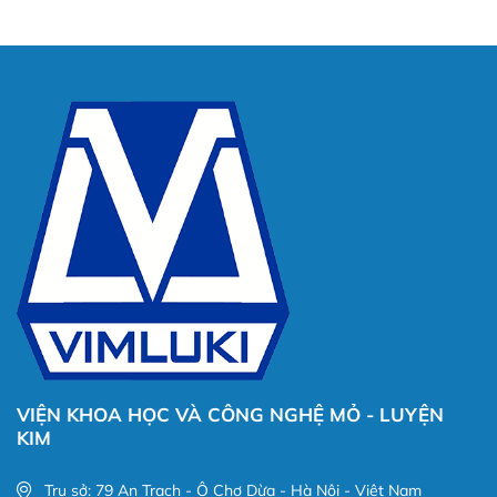
VIỆN KHOA HỌC VÀ CÔNG NGHỆ MỎ - LUYỆN
KIM
Trụ sở: 79 An Trạch - Ô Chợ Dừa - Hà Nội - Việt Nam