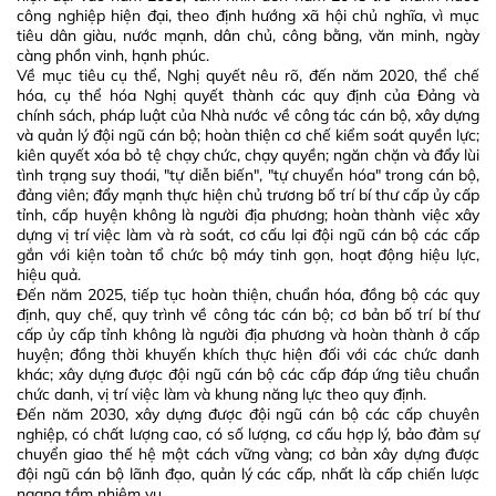
công nghiệp hiện đại, theo định hướng xã hội chủ nghĩa, vì mục
tiêu dân giàu, nước mạnh, dân chủ, công bằng, văn minh, ngày
càng phồn vinh, hạnh phúc.
Về mục tiêu cụ thể, Nghị quyết nêu rõ, đến năm 2020, thể chế
hóa, cụ thể hóa Nghị quyết thành các quy định của Đảng và
chính sách, pháp luật của Nhà nước về công tác cán bộ, xây dựng
và quản lý đội ngũ cán bộ; hoàn thiện cơ chế kiểm soát quyền lực;
kiên quyết xóa bỏ tệ chạy chức, chạy quyền; ngăn chặn và đẩy lùi
tình trạng suy thoái, "tự diễn biến", "tự chuyển hóa" trong cán bộ,
đảng viên; đẩy mạnh thực hiện chủ trương bố trí bí thư cấp ủy cấp
tỉnh, cấp huyện không là người địa phương; hoàn thành việc xây
dựng vị trí việc làm và rà soát, cơ cấu lại đội ngũ cán bộ các cấp
gắn với kiện toàn tổ chức bộ máy tinh gọn, hoạt động hiệu lực,
hiệu quả.
Đến năm 2025, tiếp tục hoàn thiện, chuẩn hóa, đồng bộ các quy
định, quy chế, quy trình về công tác cán bộ; cơ bản bố trí bí thư
cấp ủy cấp tỉnh không là người địa phương và hoàn thành ở cấp
huyện; đồng thời khuyến khích thực hiện đối với các chức danh
khác; xây dựng được đội ngũ cán bộ các cấp đáp ứng tiêu chuẩn
chức danh, vị trí việc làm và khung năng lực theo quy định.
Đến năm 2030, xây dựng được đội ngũ cán bộ các cấp chuyên
nghiệp, có chất lượng cao, có số lượng, cơ cấu hợp lý, bảo đảm sự
chuyển giao thế hệ một cách vững vàng; cơ bản xây dựng được
đội ngũ cán bộ lãnh đạo, quản lý các cấp, nhất là cấp chiến lược
ngang tầm nhiệm vụ.