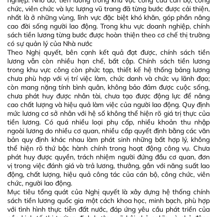
nghiệp. Nhờ đó, tiền lương trong khu vực công của cán bộ, công
chức, viên chức và lực lượng vũ trang đã từng bước được cải thiện,
nhất là ở những vùng, lĩnh vực đặc biệt khó khăn, góp phần nâng
cao đời sống người lao động. Trong khu vực doanh nghiệp, chính
sách tiền lương từng bước được hoàn thiện theo cơ chế thị trường
có sự quản lý của Nhà nước
Theo Nghị quyết, bên cạnh kết quả đạt được, chính sách tiền
lương vẫn còn nhiều hạn chế, bất cập. Chính sách tiền lương
trong khu vực công còn phức tạp, thiết kế hệ thống bảng lương
chưa phù hợp với vị trí việc làm, chức danh và chức vụ lãnh đạo;
còn mang nặng tính bình quân, không bảo đảm được cuộc sống,
chưa phát huy được nhân tài, chưa tạo được động lực để nâng
cao chất lượng và hiệu quả làm việc của người lao động. Quy định
mức lương cơ sở nhân với hệ số không thể hiện rõ giá trị thực của
tiền lương. Có quá nhiều loại phụ cấp, nhiều khoản thu nhập
ngoài lương do nhiều cơ quan, nhiều cấp quyết định bằng các văn
bản quy định khác nhau làm phát sinh những bất hợp lý, không
thể hiện rõ thứ bậc hành chính trong hoạt động công vụ. Chưa
phát huy được quyền, trách nhiệm người đứng đầu cơ quan, đơn
vị trong việc đánh giá và trả lương, thưởng, gắn với năng suất lao
động, chất lượng, hiệu quả công tác của cán bộ, công chức, viên
chức, người lao động.
Mục tiêu tổng quát của Nghị quyết là xây dựng hệ thống chính
sách tiền lương quốc gia một cách khoa học, minh bạch, phù hợp
với tình hình thực tiễn đất nước, đáp ứng yêu cầu phát triển của