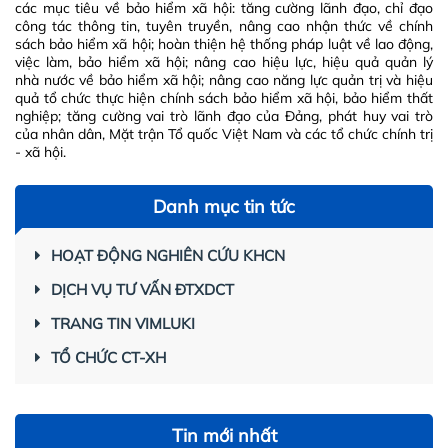
các mục tiêu về bảo hiểm xã hội: tăng cường lãnh đạo, chỉ đạo
công tác thông tin, tuyên truyền, nâng cao nhận thức về chính
sách bảo hiểm xã hội; hoàn thiện hệ thống pháp luật về lao động,
việc làm, bảo hiểm xã hội; nâng cao hiệu lực, hiệu quả quản lý
nhà nước về bảo hiểm xã hội; nâng cao năng lực quản trị và hiệu
quả tổ chức thực hiện chính sách bảo hiểm xã hội, bảo hiểm thất
nghiệp; tăng cường vai trò lãnh đạo của Đảng, phát huy vai trò
của nhân dân, Mặt trận Tổ quốc Việt Nam và các tổ chức chính trị
- xã hội.
Danh mục tin tức
HOẠT ĐỘNG NGHIÊN CỨU KHCN
DỊCH VỤ TƯ VẤN ĐTXDCT
TRANG TIN VIMLUKI
TỔ CHỨC CT-XH
Tin mới nhất