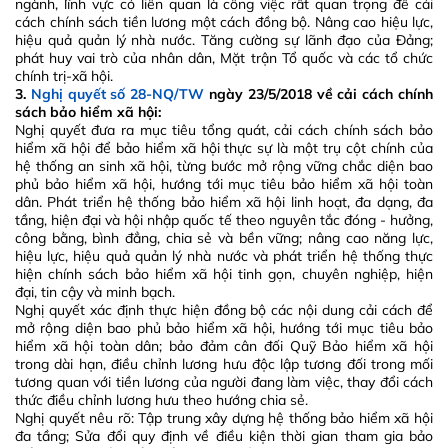
ngành, lĩnh vực có liên quan là công việc rất quan trọng để cải
cách chính sách tiền lương một cách đồng bộ. Nâng cao hiệu lực,
hiệu quả quản lý nhà nước. Tăng cường sự lãnh đạo của Đảng;
phát huy vai trò của nhân dân, Mặt trận Tổ quốc và các tổ chức
chính trị-xã hội.
3.
Nghị quyết số 28-NQ/TW
ngày 23/5/2018 về cải cách chính
sách bảo hiểm xã hội:
Nghị quyết đưa ra mục tiêu tổng quát, cải cách chính sách bảo
hiểm xã hội để bảo hiểm xã hội thực sự là một trụ cột chính của
hệ thống an sinh xã hội, từng bước mở rộng vững chắc diện bao
phủ bảo hiểm xã hội, hướng tới mục tiêu bảo hiểm xã hội toàn
dân. Phát triển hệ thống bảo hiểm xã hội linh hoạt, đa dạng, đa
tầng, hiện đại và hội nhập quốc tế theo nguyên tắc đóng - hưởng,
công bằng, bình đẳng, chia sẻ và bền vững; nâng cao năng lực,
hiệu lực, hiệu quả quản lý nhà nước và phát triển hệ thống thực
hiện chính sách bảo hiểm xã hội tinh gọn, chuyên nghiệp, hiện
đại, tin cậy và minh bạch.
Nghị quyết xác định thực hiện đồng bộ các nội dung cải cách để
mở rộng diện bao phủ bảo hiểm xã hội, hướng tới mục tiêu bảo
hiểm xã hội toàn dân; bảo đảm cân đối Quỹ Bảo hiểm xã hội
trong dài hạn, điều chỉnh lương hưu độc lập tương đối trong mối
tương quan với tiền lương của người đang làm việc, thay đổi cách
thức điều chỉnh lương hưu theo hướng chia sẻ.
Nghị quyết nêu rõ: Tập trung xây dựng hệ thống bảo hiểm xã hội
đa tầng; Sửa đổi quy định về điều kiện thời gian tham gia bảo