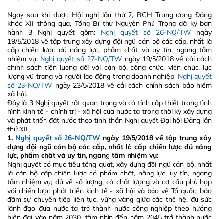
Ngay sau khi được Hội nghị lần thứ 7, BCH Trung ương Đảng
khóa XII thông qua, Tổng Bí thư Nguyễn Phú Trọng đã ký ban
hành 3 Nghị quyết gồm:
Nghị quyết số 26-NQ/TW
ngày
19/5/2018 về tập trung xây dựng đội ngũ cán bộ các cấp, nhất là
cấp chiến lược đủ năng lực, phẩm chất và uy tín, ngang tầm
nhiệm vụ;
Nghị quyết số 27-NQ/TW
ngày 19/5/2018 về cải cách
chính sách tiền lương đối với cán bộ, công chức, viên chức, lực
lượng vũ trang và người lao động trong doanh nghiệp;
Nghị quyết
số 28-NQ/TW
ngày 23/5/2018 về cải cách chính sách bảo hiểm
xã hội.
Đây là 3 Nghị quyết rất quan trọng và có tính cấp thiết trong tình
hình kinh tế - chính trị - xã hội của nước ta trong thời kỳ xây dựng
và phát triển đất nước theo tinh thần Nghị quyết Đại hội Đảng lần
thứ XII.
1.
Nghị quyết số 26-NQ/TW
ngày 19/5/2018 về tập trung xây
dựng đội ngũ cán bộ các cấp, nhất là cấp chiến lược đủ năng
lực, phẩm chất và uy tín, ngang tầm nhiệm vụ:
Nghị quyết có mục tiêu tổng quát, xây dựng đội ngũ cán bộ, nhất
là cán bộ cấp chiến lược có phẩm chất, năng lực, uy tín, ngang
tầm nhiệm vụ; đủ về số lượng, có chất lượng và cơ cấu phù hợp
với chiến lược phát triển kinh tế - xã hội và bảo vệ Tổ quốc; bảo
đảm sự chuyển tiếp liên tục, vững vàng giữa các thế hệ, đủ sức
lãnh đạo đưa nước ta trở thành nước công nghiệp theo hướng
hiện đại vào năm 2030, tầm nhìn đến năm 2045 trở thành nước