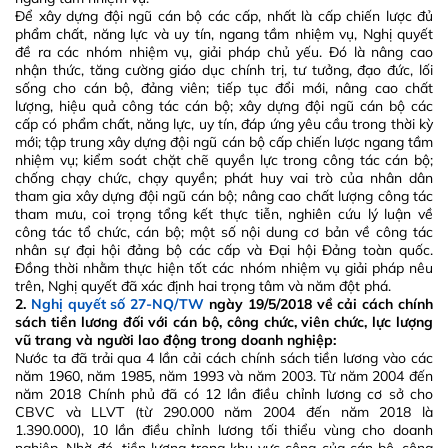
Để xây dựng đội ngũ cán bộ các cấp, nhất là cấp chiến lược đủ
phẩm chất, năng lực và uy tín, ngang tầm nhiệm vụ, Nghị quyết
đề ra các nhóm nhiệm vụ, giải pháp chủ yếu. Đó là nâng cao
nhận thức, tăng cường giáo dục chính trị, tư tưởng, đạo đức, lối
sống cho cán bộ, đảng viên; tiếp tục đổi mới, nâng cao chất
lượng, hiệu quả công tác cán bộ; xây dựng đội ngũ cán bộ các
cấp có phẩm chất, năng lực, uy tín, đáp ứng yêu cầu trong thời kỳ
mới; tập trung xây dựng đội ngũ cán bộ cấp chiến lược ngang tầm
nhiệm vụ; kiểm soát chặt chẽ quyền lực trong công tác cán bộ;
chống chạy chức, chạy quyền; phát huy vai trò của nhân dân
tham gia xây dựng đội ngũ cán bộ; nâng cao chất lượng công tác
tham mưu, coi trọng tổng kết thực tiễn, nghiên cứu lý luận về
công tác tổ chức, cán bộ; một số nội dung cơ bản về công tác
nhân sự đại hội đảng bộ các cấp và Đại hội Đảng toàn quốc.
Đồng thời nhằm thực hiện tốt các nhóm nhiệm vụ giải pháp nêu
trên, Nghị quyết đã xác định hai trọng tâm và năm đột phá.
2.
Nghị quyết số 27-NQ/TW
ngày 19/5/2018 về cải cách chính
sách tiền lương đối với cán bộ, công chức, viên chức, lực lượng
vũ trang và người lao động trong doanh nghiệp:
Nước ta đã trải qua 4 lần cải cách chính sách tiền lương vào các
năm 1960, năm 1985, năm 1993 và năm 2003. Từ năm 2004 đến
năm 2018 Chính phủ đã có 12 lần điều chỉnh lương cơ sở cho
CBVC và LLVT (từ 290.000 năm 2004 đến năm 2018 là
1.390.000), 10 lần điều chỉnh lương tối thiểu vùng cho doanh