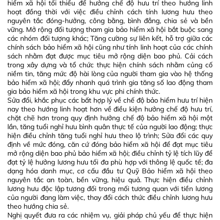
hiểm xã hội tối thiểu để hưởng chế độ hưu trí theo hướng linh
hoạt đồng thời với việc điều chỉnh cách tính lương hưu theo
nguyên tắc đóng-hưởng, công bằng, bình đẳng, chia sẻ và bền
vững. Mở rộng đối tượng tham gia bảo hiểm xã hội bắt buộc sang
các nhóm đối tượng khác; Tăng cường sự liên kết, hỗ trợ giữa các
chính sách bảo hiểm xã hội cũng như tính linh hoạt của các chính
sách nhằm đạt được mục tiêu mở rộng diện bao phủ. Cải cách
trong xây dựng và tổ chức thực hiện chính sách nhằm củng cố
niềm tin, tăng mức độ hài lòng của người tham gia vào hệ thống
bảo hiểm xã hội; đẩy nhanh quá trình gia tăng số lao động tham
gia bảo hiểm xã hội trong khu vực phi chính thức.
Sửa đổi, khắc phục các bất hợp lý về chế độ bảo hiểm hưu trí hiện
nay theo hướng linh hoạt hơn về điều kiện hưởng chế độ hưu trí,
chặt chẽ hơn trong quy định hưởng chế độ bảo hiểm xã hội một
lần, tăng tuổi nghỉ hưu bình quân thực tế của người lao động; thực
hiện điều chỉnh tăng tuổi nghỉ hưu theo lộ trình; Sửa đổi các quy
định về mức đóng, căn cứ đóng bảo hiểm xã hội để đạt mục tiêu
mở rộng diện bao phủ bảo hiểm xã hội; điều chỉnh tỷ lệ tích lũy để
đạt tỷ lệ hưởng lương hưu tối đa phù hợp với thông lệ quốc tế; đa
dạng hóa danh mục, cơ cấu đầu tư Quỹ Bảo hiểm xã hội theo
nguyên tắc an toàn, bền vững, hiệu quả. Thực hiện điều chỉnh
lương hưu độc lập tương đối trong mối tương quan với tiền lương
của người đang làm việc, thay đổi cách thức điều chỉnh lương hưu
theo hướng chia sẻ.
Nghị quyết đưa ra các nhiệm vụ, giải pháp chủ yếu để thực hiện