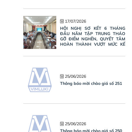
17/07/2026
HỘI NGHỊ SƠ KẾT 6 THÁNG
ĐẦU NĂM TẬP TRUNG THÁO
GỠ ĐIỂM NGHẼN, QUYẾT TÂM
HOÀN THÀNH VƯỢT MỨC KẾ
HOẠCH NĂM 2026
25/06/2026
Thông báo mời chào giá số 251
25/06/2026
Thông báo mời chào giá số 250