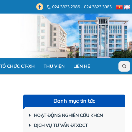
024.3823.2986 - 024.3823.3983
TỔ CHỨC CT-XH
THƯ VIỆN
LIÊN HỆ
Danh mục tin tức
HOẠT ĐỘNG NGHIÊN CỨU KHCN
DỊCH VỤ TƯ VẤN ĐTXDCT