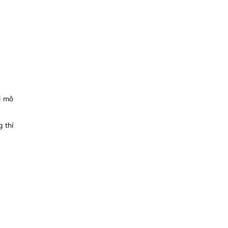
i mô
 thí