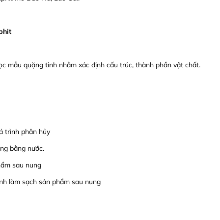
phit
c mẫu quặng tinh nhằm xác định cấu trúc, thành phần vật chất.
á trình phân hủy
ung bằng nước.
phẩm sau nung
trình làm sạch sản phẩm sau nung