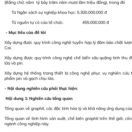
(Bằng chữ: năm tỷ bảy trăm năm mươi lăm triệu đồng), trong đó
Từ Ngân sách sự nghiệp khoa học: 5.300.000.000 đ
Từ nguồn tự có của tổ chức: 455.000.000 đ
- Mục tiêu của đề tài
Xây dựng được quy trình công nghệ tuyển hợp lý đảm bảo chất lượng
Cai.
Xây dựng được quy trình công nghệ chế biến sâu quặng tinh thu đ
lửa và pin.
Xây dựng hệ thống trang thiết bị công nghệ phục vụ nghiên cứu 
phẩm pin và gạch chịu lửa.
- Nội dung nghiên cứu phải thực hiện:
Nội dung 1: Nghiên cứu tổng quan
Tổng quan về graphit, các đặc tính hóa lý và khả năng ứng dụng củ
Tổng quan về tình hình sản xuất, chế biến graphit trên thế giới, cô
ngành công nghiệp này.