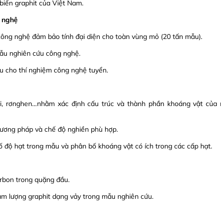
biến graphit của Việt Nam.
g nghệ
 công nghệ đảm bảo tính đại diện cho toàn vùng mỏ (20 tấn mẫu).
mẫu nghiên cứu công nghệ.
u cho thí nghiệm công nghệ tuyển.
ai, rơnghen…nhằm xác định cấu trúc và thành phần khoáng vật của
hương pháp và chế độ nghiền phù hợp.
 độ hạt trong mẫu và phân bố khoáng vật có ích trong các cấp hạt.
rbon trong quặng đầu.
àm lượng graphit dạng vảy trong mẫu nghiên cứu.