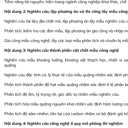
Tiềm năng tài nguyên, hiện trạng ngành công nghiệp khai thác, chế 
Nội dung 2: Nghiên cứu, lập phương án và thi công lấy mẫu côn
Nghiên cứu tài liệu địa chất mỏ, lập phương án lấy mẫu nghiên cứu
Phân tích, kiểm tra các đơn mẫu, lập phương án gia công và nhập 
Gia công mẫu công nghệ, lấy các loại mẫu phân tích và chuẩn bị mẫ
Nội dung 3: Nghiên cứu thành phần vật chất mẫu công nghệ
Nghiên cứu mẫu khoáng tướng, khoáng vật thạch học, nhiệt vi s
quặng.
Nghiên cứu đặc tính cơ, lý thực tế của mẫu quặng nhằm xác định p
Phân tích thành phần độ hạt mẫu quặng nhằm xác định tỉ lệ phân bố
Phân tích độ ẩm, tỷ trọng rời, góc dốc tự nhiên mẫu nghiên cứu.
Phân tích hóa mẫu quặng nguyên khai nhằm xác định hàm lượng ca
Phân tích độ xâm nhiễm, tồn tại của carbon nhằm sơ bộ đánh giá h
Nội dung 4: Nghiên cứu công nghệ ở quy mô phòng thí nghiệm