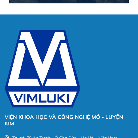
VIỆN KHOA HỌC VÀ CÔNG NGHỆ MỎ - LUYỆN
KIM
Trụ sở: 79 An Trạch - Ô Chợ Dừa - Hà Nội - Việt Nam