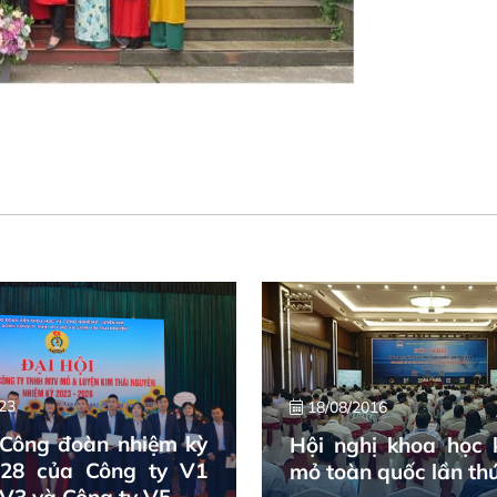
23
18/08/2016
 Công đoàn nhiệm kỳ
Hội nghị khoa học 
028 của Công ty V1
mỏ toàn quốc lần th
 V3 và Công ty V5