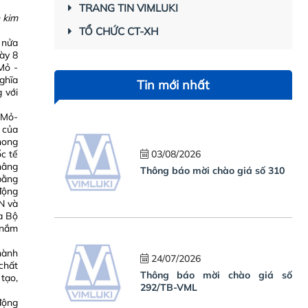
TRANG TIN VIMLUKI
 kim
TỔ CHỨC CT-XH
 nửa
ày 8
Mỏ -
ghĩa
Tin mới nhất
 với
 Mỏ-
a của
hong
c tế
03/08/2026
nâng
Thông báo mời chào giá số 310
bằng
động
CN và
a Bộ
 nắm
hành
24/07/2026
chất
Thông báo mời chào giá số
 tạo,
292/TB-VML
động