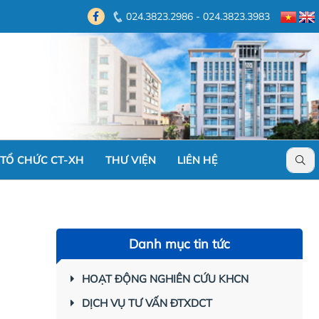
024.3823.2986 - 024.3823.3983
TỔ CHỨC CT-XH
THƯ VIỆN
LIÊN HỆ
Danh mục tin tức
HOẠT ĐỘNG NGHIÊN CỨU KHCN
DỊCH VỤ TƯ VẤN ĐTXDCT