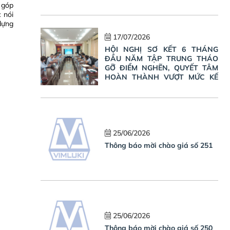
 góp
 nói
 dựng
17/07/2026
HỘI NGHỊ SƠ KẾT 6 THÁNG
ĐẦU NĂM TẬP TRUNG THÁO
GỠ ĐIỂM NGHẼN, QUYẾT TÂM
HOÀN THÀNH VƯỢT MỨC KẾ
HOẠCH NĂM 2026
25/06/2026
Thông báo mời chào giá số 251
25/06/2026
Thông báo mời chào giá số 250