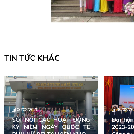
TIN TỨC KHÁC
06/03/2026
30/03/20
SÔI NỔI CÁC HOẠT ĐỘNG
Đại hội
KỶ NIỆM NGÀY QUỐC TẾ
2023-2
PHỤ NỮ 8/3 TẠI VIỆN KHOA
Công ty