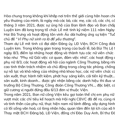
Hòa chung trong không khí khắp nơi trên thế giới cùng hân hoan c
yêu thương của mình, là ngày mà các bà, các mẹ, các cô, các chị, 
tháng 3 năm 2021, được sự ủng hộ của Ban lãnh đạo và Ban chấ
Luyện kim đã long trọng tổ chức Lễ mít tinh kỷ niệm 111 năm Ngày
Hai Bà Trưng và hoạt động tôn vinh Áo dài hưởng ứng sự kiện “Tu
chủ đề “
Vì Phụ nữ sinh ra là để yêu thương
”.
Tham dự Lễ mít tinh có đại diện Đảng ủy, LĐ Viện, BCH Công đo
Luyện kim. Trong không gian trang trọng của buổi lễ, bà Bùi Thị Lệ 
ngày 8/3, điểm lại những hoạt động và thành tựu các nữ viên chức 
trào như "Phụ nữ Giỏi việc cơ quan, đảm việc nhà”, các hoạt độn
phụ nữ 8/3, các hoạt động xã hội của ngành Công Thương, bằng nh
cao tinh thần trách nhiệm và chủ động trong công tác phòng, chốn
sự nỗ lực và khả năng của những nhà khoa học, các nữ viên chức củ
sản xuất, thực hành tiết kiệm, phát huy sáng kiến, cải tiến kỹ thuật
sản xuất, kinh doanh… được ghi nhận bằng các danh hiệu thi đua v
trưởng Bộ Công Thương, Công đoàn Công Thương VN…, đặc biệt, cán
giữ cương vị người đứng đầu 6/13 đơn vị thuộc Viện.
Trong năm 2021, Ban nữ công Viện kêu gọi toàn thể chị em phụ nữ
vượt mức các chỉ tiêu kế hoạch mà Hội nghị CBVC đã đề ra, cùng nha
và tinh thần của phụ nữ, thực hiện nam nữ bình đẳng, xây dựng hình
có lối sống văn hoá, có lòng nhân hậu, quan tâm đến lợi ích của xã 
Thay mặt BCH Đảng bộ, LĐ Viện, đồng chí Đào Duy Anh, Bí thư Đản