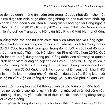
BCH Công đoàn Viện KH&CN Mỏ - Luyện
hào đón và dành những tình cảm trân trọng, tốt đẹp nhất dành cho một
các em được tôn vinh, được dành tặng những bó hoa tươi thắm nhất, ng
p hành Công đoàn Viện, Ban Nữ công Viện Khoa học và Công nghệ 
 Quốc tế Phụ nữ (8/3/1910 - 8/3/2021), kỷ niệm 1891 năm Ngày khởi n
ần lễ Áo dài” do Trung ương Hội Liên hiệp Phụ nữ Việt Nam phát động
àn cùng toàn thể các nữ viên chức của Viện Khoa học và Công nghệ
Mỹ - Trưởng ban nữ công đã có bài phát biểu nêu lại lịch sử và ý nghĩ
đã đạt được trong thời gian qua. Trong đó nổi bật là các hoạt động p
g chào mừng ngày Thành lập Hội Liên hiệp Phụ nữ Việt Nam 20/10, Quố
iều hình thức, nội dung phong phú. Công đoàn viên nữ trong cơ quan 
g dịch bệnh viêm đường hô hấp cấp do Covid-19 gây ra… Cùng với đó, 
a Viện cũng rất tích cực hưởng ứng thực hiện phong trào thi đua lao 
... nhiều chị em đã đạt được thành tích trong nghiên cứu, triển khai KH
à hình thức khen thưởng như: Chiến sỹ thi đua các cấp, Bằng khen củ
 bộ nữ của Viện đã khẳng định năng lực, uy tín của phái nữ qua việc
 quyết tâm cùng toàn bộ hệ thống chính trị của Viện phấn đấu hoàn t
u nỗ lực nâng cao năng lực, trình độ mọi mặt, cải thiện đời sống vật 
 ảnh người phụ nữ yêu nước, có tri thức, có sức khoẻ, năng động, sáng
hội và cộng đồng.
g ủy-Viện trưởng đã tặng hoa cho toàn thể nữ viên chức người lao 