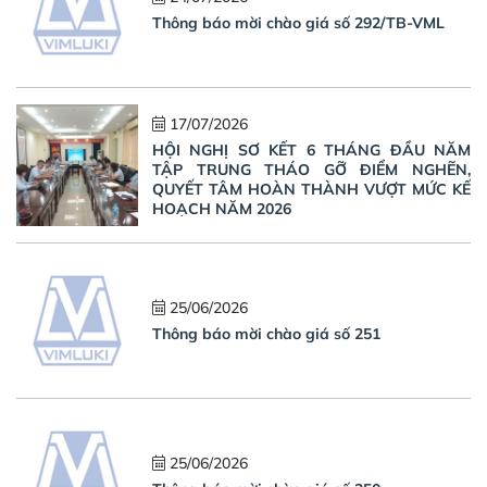
Thông báo mời chào giá số 292/TB-VML
17/07/2026
HỘI NGHỊ SƠ KẾT 6 THÁNG ĐẦU NĂM
TẬP TRUNG THÁO GỠ ĐIỂM NGHẼN,
QUYẾT TÂM HOÀN THÀNH VƯỢT MỨC KẾ
HOẠCH NĂM 2026
25/06/2026
Thông báo mời chào giá số 251
25/06/2026