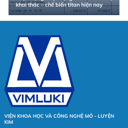
khai thác – chế biến titan hiện nay
VIỆN KHOA HỌC VÀ CÔNG NGHỆ MỎ - LUYỆN
KIM