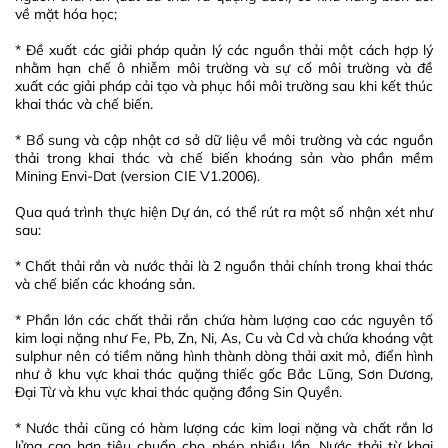
về mặt hóa học;
* Đề xuất các giải pháp quản lý các nguồn thải một cách hợp lý
nhằm hạn chế ô nhiễm môi trường và sự cố môi trường và đề
xuất các giải pháp cải tạo và phục hồi môi trường sau khi kết thúc
khai thác và chế biến.
* Bổ sung và cập nhật cơ sở dữ liệu về môi trường và các nguồn
thải trong khai thác và chế biến khoáng sản vào phần mềm
Mining Envi-Dat (version CIE V1.2006).
Qua quá trình thực hiện Dự án, có thể rút ra một số nhận xét như
sau:
* Chất thải rắn và nước thải là 2 nguồn thải chính trong khai thác
và chế biến các khoáng sản.
* Phần lớn các chất thải rắn chứa hàm lượng cao các nguyên tố
kim loại nặng như Fe, Pb, Zn, Ni, As, Cu và Cd và chứa khoáng vật
sulphur nên có tiềm năng hình thành dòng thải axit mỏ, điển hình
như ở khu vực khai thác quặng thiếc gốc Bắc Lũng, Sơn Dương,
Đại Từ và khu vực khai thác quặng đồng Sin Quyền.
* Nước thải cũng có hàm lượng các kim loại nặng và chất rắn lơ
lửng cao hơn tiêu chuẩn cho phép nhiều lần. Nước thải từ khai