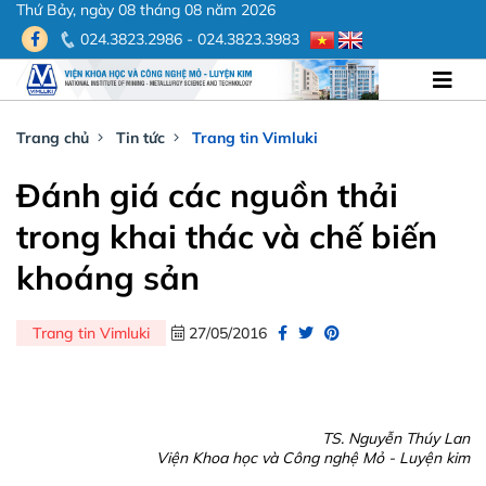
Thứ Bảy, ngày 08 tháng 08 năm 2026
024.3823.2986 - 024.3823.3983
Trang chủ
Tin tức
Trang tin Vimluki
Đánh giá các nguồn thải
trong khai thác và chế biến
khoáng sản
Trang tin Vimluki
27/05/2016
TS. Nguyễn Thúy Lan
Viện Khoa học và Công nghệ Mỏ - Luyện kim