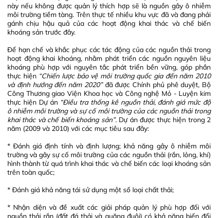
này nếu không được quản lý thích hợp sẽ là nguồn gây ô nhiễm
môi trường tiềm tàng. Trên thực tế nhiều khu vực đã và đang phải
gánh chịu hậu quả của các hoạt động khai thác và chế biến
khoáng sản trước đây.
Để hạn chế và khắc phục các tác động của các nguồn thải trong
hoạt động khai khoáng, nhằm phát triển các nguồn nguyên liệu
khoáng phù hợp với nguyên tắc phát triển bền vững, góp phần
thực hiện
“Chiến lược bảo vệ môi trường quốc gia đến năm 2010
và định hướng đến năm 2020”
đã được Chính phủ phê duyệt, Bộ
Công Thương giao Viện Khoa học và Công nghệ Mỏ - Luyện kim
thực hiện Dự án
“Điều tra thống kê nguồn thải, đánh giá mức độ
ô nhiễm môi trường và sự cố môi trường của các nguồn thải trong
khai thác và chế biến khoáng sản”
. Dự án được thực hiện trong 2
năm (2009 và 2010) với các mục tiêu sau đây:
* Đánh giá định tính và định lượng; khả năng gây ô nhiễm môi
trường và gây sự cố môi trường của các nguồn thải (rắn, lỏng, khí)
hình thành từ quá trình khai thác và chế biến các loại khoáng sản
trên toàn quốc;
* Đánh giá khả năng tái sử dụng một số loại chất thải;
* Nhận diện và đề xuất các giải pháp quản lý phù hợp đối với
nguồn thải rắn (đất đá thải và quặng đuôi) có khả năng biến đổi