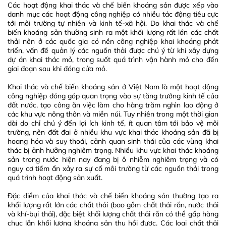
Các hoạt động khai thác và chế biến khoáng sản được xếp vào
danh mục các hoạt động công nghiệp có nhiều tác động tiêu cực
tới môi trường tự nhiên và kinh tế-xã hội. Do khai thác và chế
biến khoáng sản thường sinh ra một khối lượng rất lớn các chất
thải nên ở các quốc gia có nền công nghiệp khai khoáng phát
triển, vấn đề quản lý các nguồn thải được chú ý từ khi xây dựng
dự án khai thác mỏ, trong suốt quá trình vận hành mỏ cho đến
giai đoạn sau khi đóng cửa mỏ.
Khai thác và chế biến khoáng sản ở Việt Nam là một hoạt động
công nghiệp đóng góp quan trọng vào sự tăng trưởng kinh tế của
đất nước, tạo công ăn việc làm cho hàng trăm nghìn lao động ở
các khu vực nông thôn và miền núi. Tuy nhiên trong một thời gian
dài do chỉ chú ý đến lợi ích kinh tế, ít quan tâm tới bảo vệ môi
trường, nên đất đai ở nhiều khu vực khai thác khoáng sản đã bị
hoang hóa và suy thoái, cảnh quan sinh thái của các vùng khai
thác bị ảnh hưởng nghiêm trọng. Nhiều khu vực khai thác khoáng
sản trong nước hiện nay đang bị ô nhiễm nghiêm trọng và có
nguy cơ tiềm ẩn xảy ra sự cố môi trường từ các nguồn thải trong
quá trình hoạt động sản xuất.
Đặc điểm của khai thác và chế biến khoáng sản thường tạo ra
khối lượng rất lớn các chất thải (bao gồm chất thải rắn, nước thải
và khí-bụi thải), đặc biệt khối lượng chất thải rắn có thể gấp hàng
chục lần khối lượng khoáng sản thu hồi được. Các loại chất thải