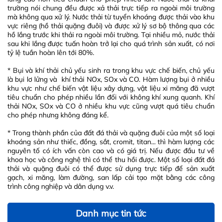
trường nói chung đều được xả thải trực tiếp ra ngoài môi trường
mà không qua xử lý. Nước thải từ tuyển khoáng được thải vào khu
vực riêng (hồ thải quặng đuôi) và được xử lý sơ bộ thông qua các
hồ lắng trước khi thải ra ngoài môi trường. Tại nhiều mỏ, nước thải
sau khi lắng được tuấn hoàn trở lại cho quá trình sản xuất, có nơi
tỷ lệ tuần hoàn lên tới 80%.
* Bụi và khí thải chủ yếu sinh ra trong khu vực chế biến, chủ yếu
là bụi lơ lửng và khí thải NOx, SOx và CO. Hàm lượng bụi ở nhiều
khu vực như chế biến vật liệu xây dựng, vật liệu xi măng đã vượt
tiêu chuẩn cho phép nhiều lần đối với không khí xung quanh. Khí
thải NOx, SOx và CO ở nhiều khu vực cũng vượt quá tiêu chuẩn
cho phép nhưng không đáng kể.
* Trong thành phần của đất đá thải và quặng đuôi của một số loại
khoáng sản như thiếc, đồng, sắt, cromit, titan... thì hàm lượng các
nguyên tố có ích vấn còn cao và có giá trị. Nếu được đầu tư về
khoa học và công nghệ thì có thể thu hồi được. Một số loại đất đá
thải và quặng đuôi có thể được sử dụng trực tiếp để sản xuất
gạch, xi măng, làm đường, san lấp cải tạo mặt bằng các công
trình công nghiệp và dân dụng v.v.
Danh mục tin tức