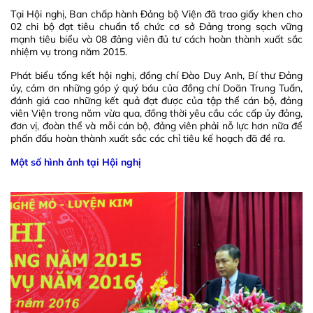
Tại Hội nghị, Ban chấp hành Đảng bộ Viện đã trao giấy khen cho
02 chi bộ đạt tiêu chuẩn tổ chức cơ sở Đảng trong sạch vững
mạnh tiêu biểu và 08 đảng viên đủ tư cách hoàn thành xuất sắc
nhiệm vụ trong năm 2015.
Phát biểu tổng kết hội nghị, đồng chí Đào Duy Anh, Bí thư Đảng
ủy, cảm ơn những góp ý quý báu của đồng chí Doãn Trung Tuấn,
đánh giá cao những kết quả đạt được của tập thể cán bộ, đảng
viên Viện trong năm vừa qua, đồng thời yêu cầu các cấp ủy đảng,
đơn vị, đoàn thể và mỗi cán bộ, đảng viên phải nỗ lực hơn nữa để
phấn đấu hoàn thành xuất sắc các chỉ tiêu kế hoạch đã đề ra.
Một số hình ảnh tại Hội nghị