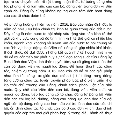
tạo ra sự chuyển biến rõ rệt trong nhận thức, tư tưởng cũng như
tác phong, lề lối làm việc của cán bộ, đảng viên trong đơn vị. Bên
cạnh đó, Đảng ủy cũng không ngừng quan tâm đến hoạt động
của các tổ chức đoàn thể.
Về phương hướng, nhiệm vụ năm 2016, Báo cáo nhận định đây là
năm có nhiều sự kiện chính trị, kinh tế quan trọng của đất nước.
Đây cũng là năm nước ta hội nhập sâu rộng vào nền kinh tế thế
giới và khu vực, cùng với đó tình hình kinh tế thế giới có nhiều khó
khăn, ngành khai khoáng và luyện kim của nước ta nói chung và
các lĩnh vực hoạt động của Viện nói riêng sẽ gặp nhiều khó khăn,
thách thức, để đạt được những kết quả như kế hoạch nhiệm vụ
đã đề ra, cần tiếp tục phát huy sự chỉ đạo sáng suốt của Đảng ủy,
Ban Lãnh đạo Viện, tinh thần quyết tâm, sự cố gắng của toàn thể
cán bộ, đảng viên và người lao động. Để hoàn thành các công
tác, nhiệm vụ trong năm 2016, Báo cáo đã đề ra các giải pháp
như: làm tốt công tác giáo dục chính trị, tư tưởng trong đảng;
tăng cường công tác tuyên truyền pháp luật: phổ biến, triển khai
kịp thời chủ trương của Đảng, chính sách, pháp luật của Nhà
nước, Quy chế của Viện đến cán bộ, đảng viên, viên chức và
người lao động; tiếp tục củng cố tổ chức đảng từ Đảng bộ Viện
đến các chi bộ; bồi dưỡng, nâng cao năng lực lãnh đạo của đội
ngũ cán bộ đảng, nâng cao hơn nữa vai trò lãnh đạo của các chi
bộ; ổn định công tác tổ chức cán bộ ở các đơn vị; chỉ đạo chính
quyền các cấp tìm mọi giải pháp hợp lý trong điều hành để thực