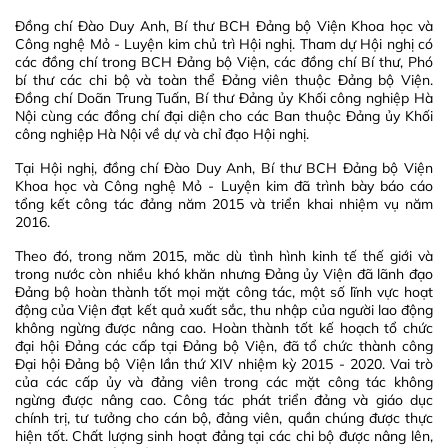
Đồng chí Đào Duy Anh, Bí thư BCH Đảng bộ Viện Khoa học và
Công nghệ Mỏ - Luyện kim chủ trì Hội nghị. Tham dự Hội nghị có
các đồng chí trong BCH Đảng bộ Viện, các đồng chí Bí thư, Phó
bí thư các chi bộ và toàn thể Đảng viên thuộc Đảng bộ Viện.
Đồng chí Doãn Trung Tuấn, Bí thư Đảng ủy Khối công nghiệp Hà
Nội cùng các đồng chí đại diện cho các Ban thuộc Đảng ủy Khối
công nghiệp Hà Nội về dự và chỉ đạo Hội nghị.
Tại Hội nghị, đồng chí Đào Duy Anh, Bí thư BCH Đảng bộ Viện
Khoa học và Công nghệ Mỏ - Luyện kim đã trình bày báo cáo
tổng kết công tác đảng năm 2015 và triển khai nhiệm vụ năm
2016.
Theo đó, trong năm 2015, măc dù tình hình kinh tế thế giới và
trong nước còn nhiều khó khăn nhưng Đảng ủy Viện đã lãnh đạo
Đảng bộ hoàn thành tốt mọi mặt công tác, một số lĩnh vực hoạt
động của Viện đạt kết quả xuất sắc, thu nhập của người lao động
không ngừng được nâng cao. Hoàn thành tốt kế hoạch tổ chức
đại hội Đảng các cấp tại Đảng bộ Viện, đã tổ chức thành công
Đại hội Đảng bộ Viện lần thứ XIV nhiệm kỳ 2015 - 2020. Vai trò
của các cấp ủy và đảng viên trong các mặt công tác không
ngừng được nâng cao. Công tác phát triển đảng và giáo dục
chính trị, tư tưởng cho cán bộ, đảng viên, quần chúng được thực
hiện tốt. Chất lượng sinh hoạt đảng tại các chi bộ được nâng lên,