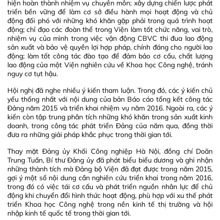
hiện hoàn thành nhiệm vụ chuyên môn; xây dựng chiến lược phát
triển bền vững để làm cơ sở điều hành mọi hoạt động và chủ
động đối phó với những khó khăn gặp phải trong quá trình hoạt
động; chỉ đạo các đoàn thể trong Viện làm tốt chức năng, vai trò,
nhiệm vụ của mình trong việc vận động CBVC thi đua lao động
sản xuất và bảo vệ quyền lợi hợp pháp, chính đáng cho người lao
động; làm tốt công tác đào tạo để đảm bảo cơ cấu, chất lượng
lao động của một Viện nghiên cứu về Khoa học Công nghệ, tránh
nguy cơ tụt hậu.
Hội nghị đã nghe nhiều ý kiến tham luận. Trong đó, các ý kiến chủ
yếu thống nhất với nội dung của bản Báo cáo tổng kết công tác
Đảng năm 2015 và triển khai nhiệm vụ năm 2016. Ngoài ra, các ý
kiến còn tập trung phân tích những khó khăn trong sản xuất kinh
doanh, trong công tác phát triển Đảng của năm qua, đồng thời
đưa ra những giải pháp khắc phục trong thời gian tới.
Thay mặt Đảng ủy Khối Công nghiệp Hà Nội, đồng chí Doãn
Trung Tuấn, Bí thư Đảng ủy đã phát biểu biểu dương và ghi nhận
những thành tích mà Đảng bộ Viện đã đạt được trong năm 2015,
gợi ý một số nội dung cần nghiên cứu triển khai trong năm 2016,
trong đó có việc tái cơ cấu và phát triển nguồn nhân lực để chủ
động khi chuyển đổi hình thức hoạt động, phù hợp với xu thế phát
triển Khoa học Công nghệ trong nền kinh tế thị trường và hội
nhập kinh tế quốc tế trong thời gian tới.