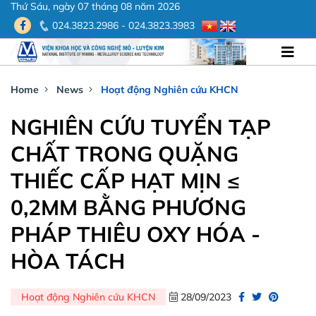
Thứ Sáu, ngày 07 tháng 08 năm 2026
024.3823.2986 - 024.3823.3983
Home
News
Hoạt động Nghiên cứu KHCN
NGHIÊN CỨU TUYỂN TẠP
CHẤT TRONG QUẶNG
THIẾC CẤP HẠT MỊN ≤
0,2MM BẰNG PHƯƠNG
PHÁP THIÊU OXY HÓA -
HÒA TÁCH
Hoạt động Nghiên cứu KHCN
28/09/2023